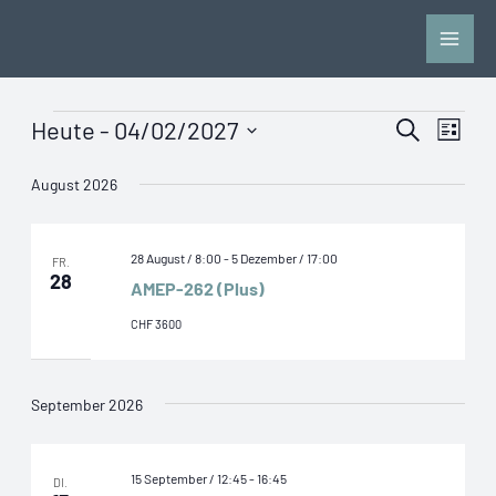
Zum
Inhalt
springen
Heute
 - 
04/02/2027
Veranstaltungen
Suche
Veranstaltung
Verans
Liste
Datum
Suche
Ansich
August 2026
wählen.
und
Naviga
Ansichten,
28 August / 8:00
-
5 Dezember / 17:00
FR.
Navigation
28
AMEP-262 (Plus)
CHF 3600
September 2026
15 September / 12:45
-
16:45
DI.