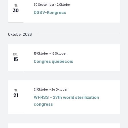
30 September
-
2 Oktober
MI.
30
DGSV-Kongress
Oktober 2026
15 Oktober
-
16 Oktober
DO.
15
Congrès québecois
21 Oktober
-
24 Oktober
MI.
21
WFHSS – 27th world sterilization
congress