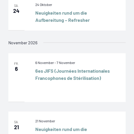
24 Oktober
SA.
24
Neuigkeiten rund um die
Aufbereitung – Refresher
November 2026
6 November
-
7 November
FR.
6
6es JIFS (Journées Internationales
Francophones de Stérilisation)
Mövenpick Hotel Geneva
Route de Pré-Bois 20,
Genève, Switzerland
21 November
SA.
21
Neuigkeiten rund um die