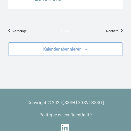
Veranstaltungen
Veransta
Vorherige
Heute
Nächste
Kalender abonnieren
Copyright © 2026 [SSSH | SGSV | SSSO]
Politique de confidentialité