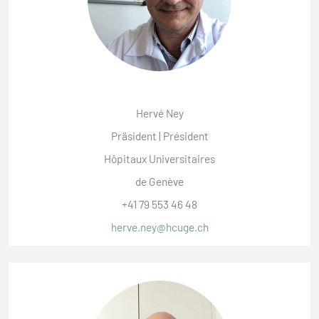
Hervé Ney
Präsident | Président
Hôpitaux Universitaires
de Genève
+41 79 553 46 48
herve.ney@hcuge.ch