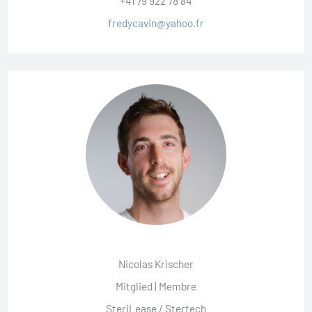
+41 79 922 78 84
fredycavin@yahoo.fr
Nicolas Krischer
Mitglied | Membre
SteriLease / Stertech