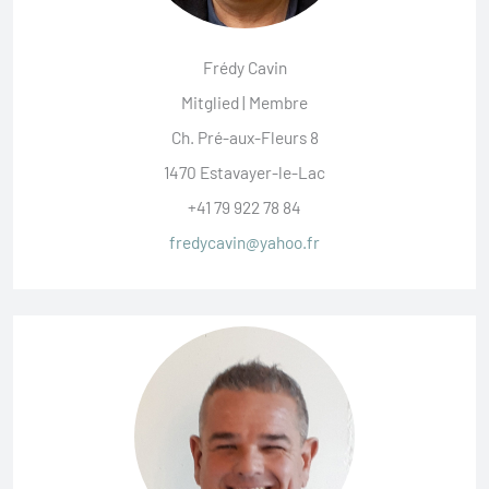
Frédy Cavin
Mitglied | Membre
Ch. Pré-aux-Fleurs 8
1470 Estavayer-le-Lac
+41 79 922 78 84
fredycavin@yahoo.fr