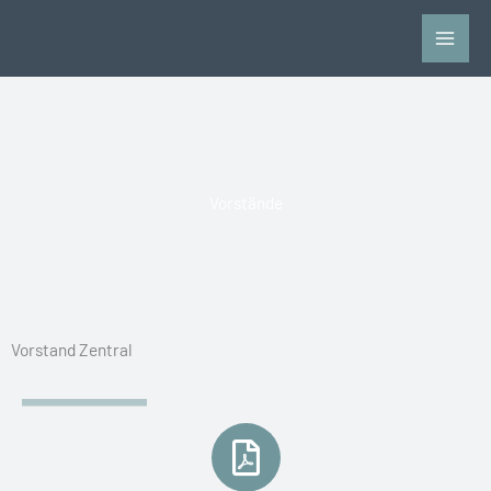
Zum
Inhalt
springen
Vorstände
Vorstand Zentral