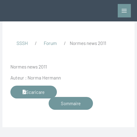
Vai
al
contenuto
SSSH
/
Forum
/
Normes news 2011
Normes news 2011
Auteur : Norma Hermann
Scaricare
Sommaire