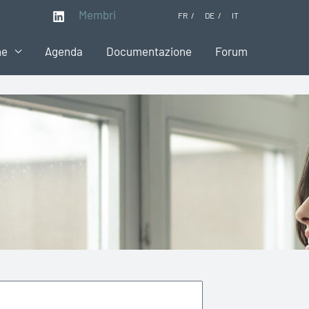
Membri
FR
DE
IT
ne
Agenda
Documentazione
Forum