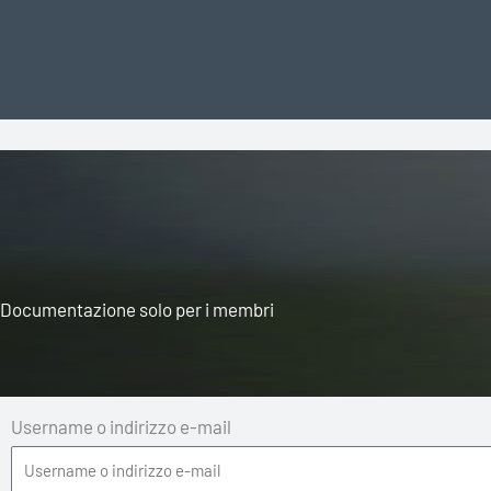
Vai
al
contenuto
Documentazione solo per i membri
Username o indirizzo e-mail