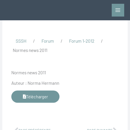
Aller
au
contenu
SSSH
/
Forum
/
Forum 1-2012
/
Normes news 2011
Normes news 2011
Auteur : Norma Hermann
Télécharger
Précédent
Suiv