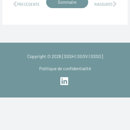
Precedente
Succ
Sommaire
PRECEDENTE
RIASSUNTO
Copyright © 2026 [SSSH | SGSV | SSSO]
Politique de confidentialité