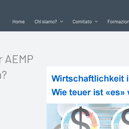
Home
Chi siamo?
Comitato
Formazio
er AEMP
h?