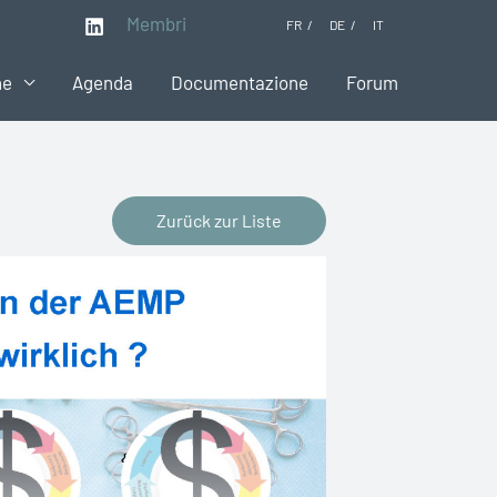
Membri
FR
DE
IT
ne
Agenda
Documentazione
Forum
Zurück zur Liste