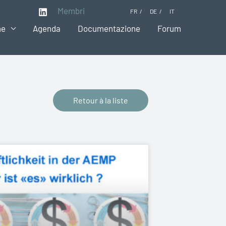
Membri
FR
DE
IT
ne
Agenda
Documentazione
Forum
Retour à la liste