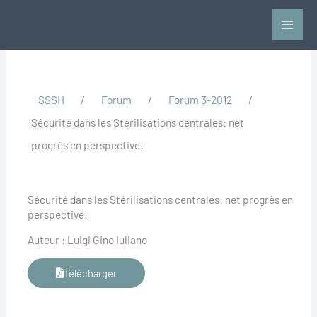
Aller
au
contenu
SSSH
/
Forum
/
Forum 3-2012
/
Sécurité dans les Stérilisations centrales: net
progrès en perspective!
Sécurité dans les Stérilisations centrales: net progrès en
perspective!
Auteur : Luigi Gino Iuliano
Télécharger