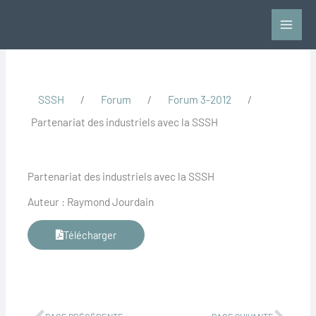
Aller
au
contenu
SSSH
/
Forum
/
Forum 3-2012
/
Partenariat des industriels avec la SSSH
Partenariat des industriels avec la SSSH
Auteur : Raymond Jourdain
Télécharger
Précédent
Suiv