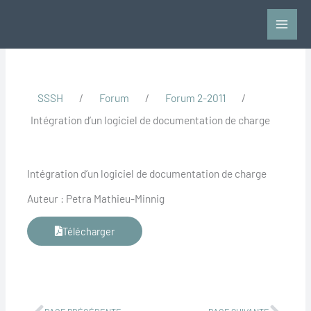
Aller
au
contenu
SSSH
/
Forum
/
Forum 2-2011
/
Intégration d’un logiciel de documentation de charge
Intégration d’un logiciel de documentation de charge
Auteur : Petra Mathieu-Minnig
Télécharger
Précédent
Suiv