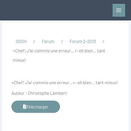
Aller
au
contenu
SSSH
/
Forum
/
Forum 2-2013
/
«Chef! J’ai commis une erreur…»: eh bien… tant
mieux!
«Chef! J’ai commis une erreur…»: eh bien… tant mieux!
Auteur : Christophe Lambert
Télécharger
Précédent
Suiv