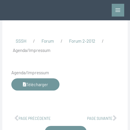
Aller
au
contenu
SSSH
/
Forum
/
Forum 2-2012
/
Agenda/Impressum
Agenda/Impressum
Télécharger
Précédent
Suiv
PAGE PRÉCÉDENTE
PAGE SUIVANTE