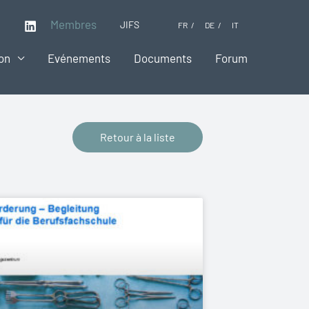
Membres
JIFS
FR
DE
IT
on
Evénements
Documents
Forum
Retour à la liste