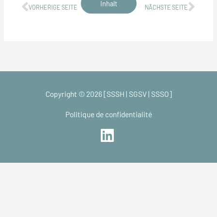
Zurück
Näch
Inhalt
VORHERIGE SEITE
NÄCHSTE SEITE
Copyright © 2026 [SSSH | SGSV | SSSO]
Politique de confidentialité