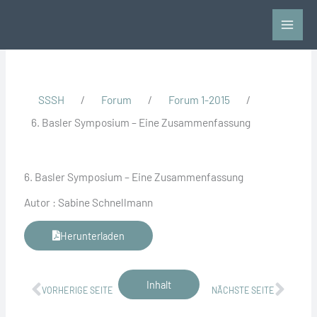
Zum
Inhalt
springen
SSSH
/
Forum
/
Forum 1-2015
/
6. Basler Symposium – Eine Zusammenfassung
6. Basler Symposium – Eine Zusammenfassung
Autor : Sabine Schnellmann
Herunterladen
Zurück
Näch
Inhalt
VORHERIGE SEITE
NÄCHSTE SEITE