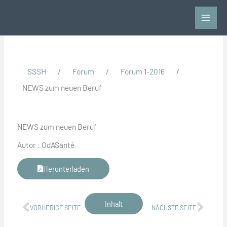
Zum
Inhalt
springen
SSSH
/
Forum
/
Forum 1-2016
/
NEWS zum neuen Beruf
NEWS zum neuen Beruf
Autor : OdASanté
Herunterladen
Zurück
Näch
Inhalt
VORHERIGE SEITE
NÄCHSTE SEITE