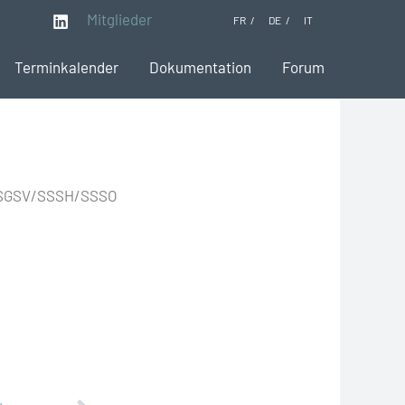
Mitglieder
FR
DE
IT
Terminkalender
Dokumentation
Forum
er SGSV/SSSH/SSSO