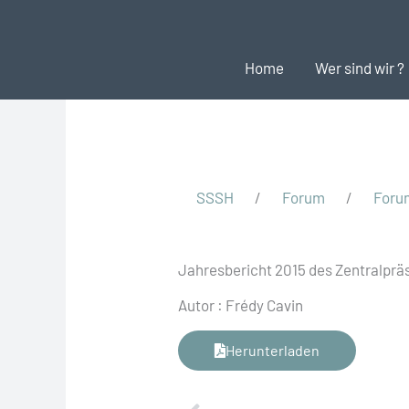
Zum
Inhalt
Home
Wer sind wir ?
springen
SSSH
/
Forum
/
Foru
Jahresbericht 2015 des Zentralp
Autor : Frédy Cavin
Herunterladen