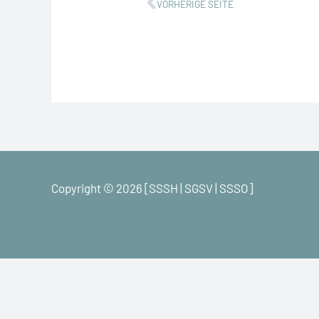
Zurück
VORHERIGE SEITE
Copyright © 2026 [SSSH | SGSV | SSSO]