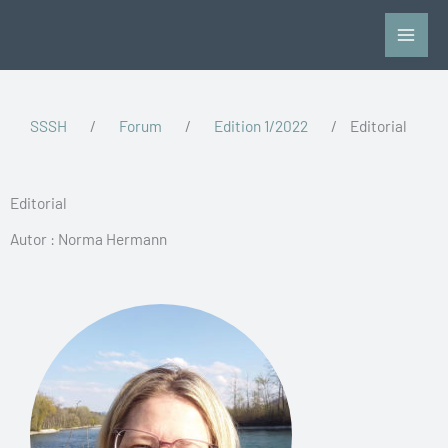
Zum
Inhalt
springen
SSSH
/
Forum
/
Edition 1/2022
/
Editorial
Editorial
Autor : Norma Hermann