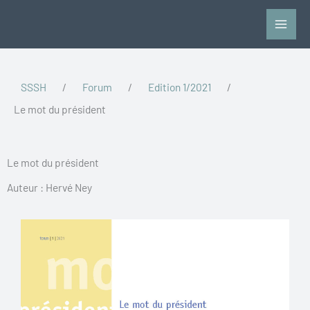
Vai
al
contenuto
SSSH
/
Forum
/
Edition 1/2021
/
Le mot du président
Le mot du président
Auteur : Hervé Ney