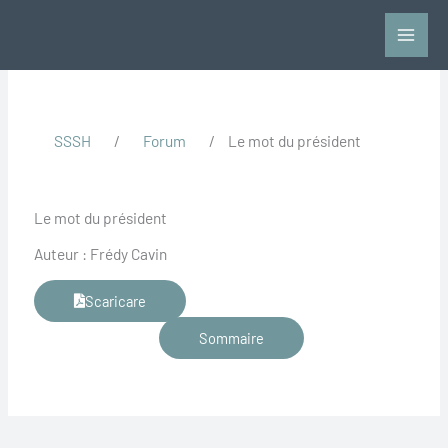
Vai
al
contenuto
SSSH
/
Forum
/
Le mot du président
Le mot du président
Auteur : Frédy Cavin
Scaricare
Sommaire