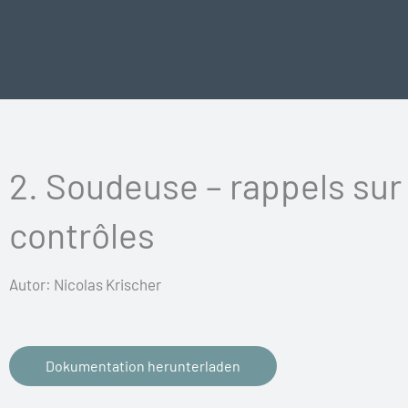
Vai
al
contenuto
2. Soudeuse – rappels sur 
contrôles
Autor: Nicolas Krischer
Dokumentation herunterladen