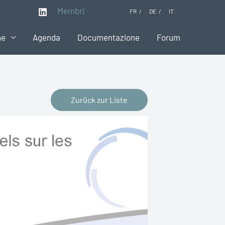
Membri
FR
DE
IT
ne
Agenda
Documentazione
Forum
Zurück zur Liste