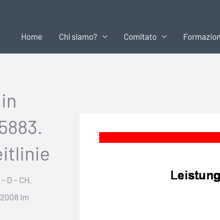
Home
Chi siamo?
Comitato
Formazio
 in
5883.
itlinie
– D – CH,
 2008 Im