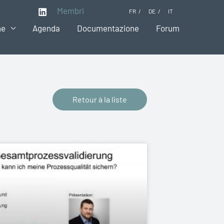
Membri
FR
DE
IT
ne
Agenda
Documentazione
Forum
Retour à la liste