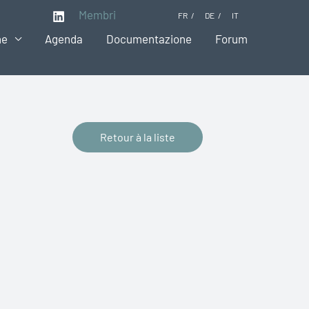
Membri
FR
DE
IT
ne
Agenda
Documentazione
Forum
Retour à la liste