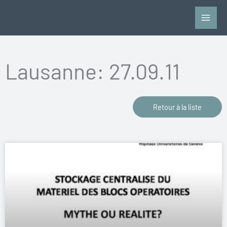
Vai
al
contenuto
Lausanne: 27.09.11
Retour à la liste