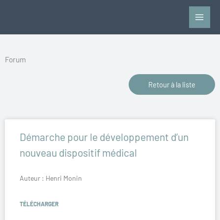
Aller
au
contenu
Forum
Retour à la liste
Page
Page
Démarche pour le développement d’un
nouveau dispositif médical
Auteur : Henri Monin
TÉLÉCHARGER