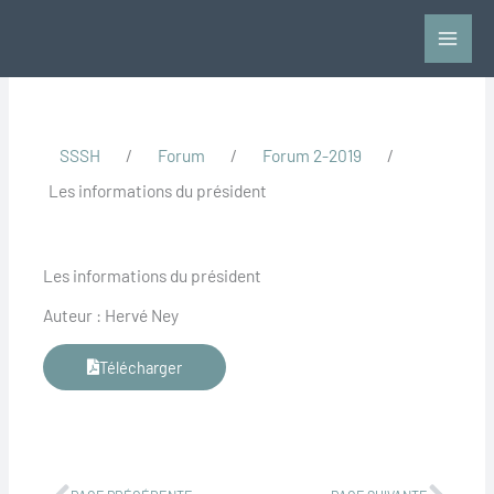
Aller
au
contenu
SSSH
/
Forum
/
Forum 2-2019
/
Les informations du président
Les informations du président
Auteur : Hervé Ney
Télécharger
Précédent
Suiv