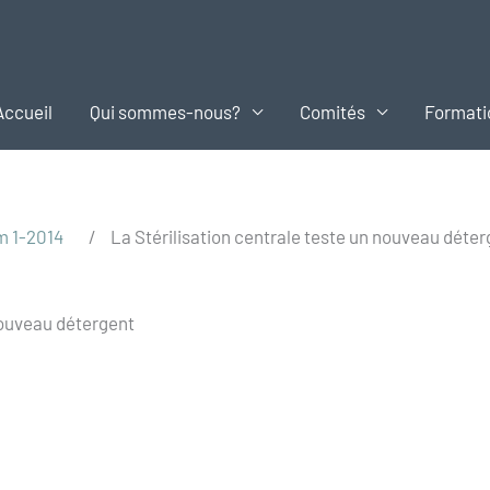
Accueil
Qui sommes-nous?
Comités
Formati
m 1-2014
/
La Stérilisation centrale teste un nouveau déte
 nouveau détergent