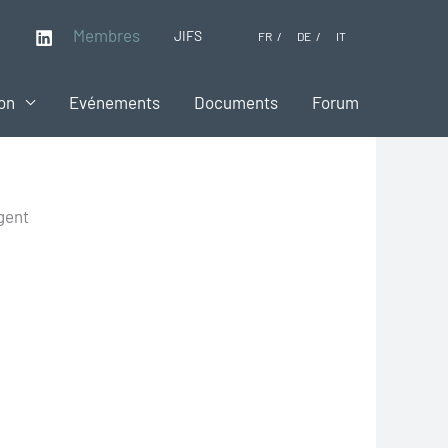
Membres
JIFS
FR
DE
IT
on
Evénements
Documents
Forum
rgent