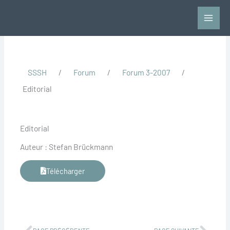
Aller
au
contenu
SSSH
/
Forum
/
Forum 3-2007
/
Editorial
Editorial
Auteur : Stefan Brückmann
Télécharger
Précédent
Suiv