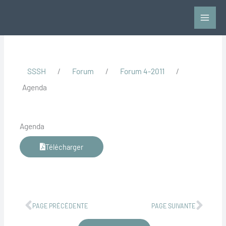
Aller
au
contenu
SSSH
/
Forum
/
Forum 4-2011
/
Agenda
Agenda
Télécharger
Précédent
Suiv
PAGE PRÉCÉDENTE
PAGE SUIVANTE