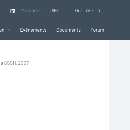
Membres
JIFS
FR
DE
IT
on
Evénements
Documents
Forum
 la SSSH, 2007