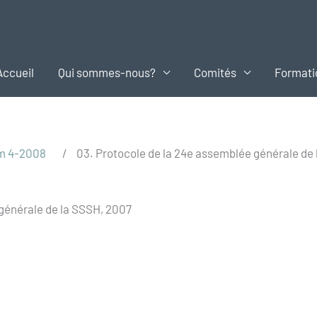
Accueil
Qui sommes-nous?
Comités
Formati
m 4-2008
/
03. Protocole de la 24e assemblée générale de
 générale de la SSSH, 2007