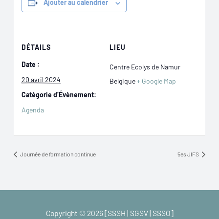
Ajouter au calendrier
DÉTAILS
LIEU
Date :
Centre Ecolys de Namur
20 avril 2024
Belgique
+ Google Map
Catégorie d’Évènement:
Agenda
Journée de formation continue
5es JIFS
Copyright © 2026 [SSSH | SGSV | SSSO]