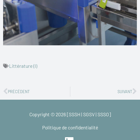
Littérature (I)
Précédent
S
PRÉCÉDENT
SUIVANT
Copyright © 2026 [SSSH | SGSV | SSSO]
Politique de confidentialité