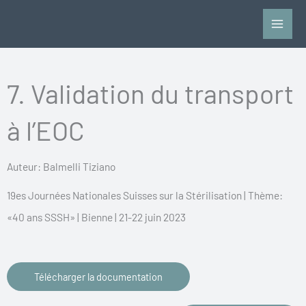
Aller
au
contenu
7. Validation du transport
à l’EOC
Auteur: Balmelli Tiziano
19es Journées Nationales Suisses sur la Stérilisation | Thème:
«40 ans SSSH» | Bienne | 21-22 juin 2023
Télécharger la documentation