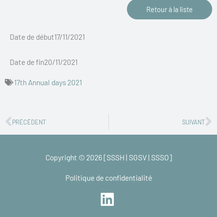
Retour à la liste
Date de début17/11/2021
Date de fin20/11/2021
17th Annual days 2021
Précédent
S
PRÉCÉDENT
SUIVANT
Copyright © 2026 [SSSH | SGSV | SSSO]
Politique de confidentialité