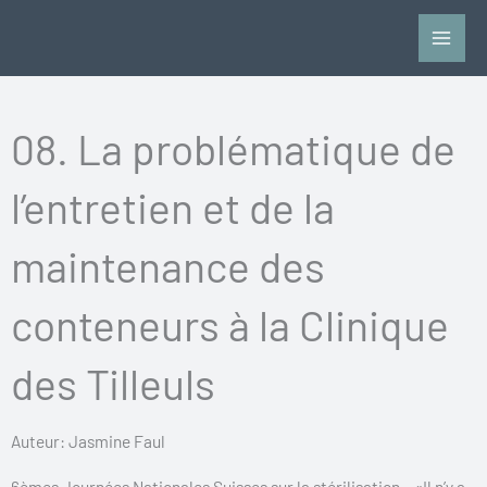
Aller
au
contenu
08. La problématique de
l’entretien et de la
maintenance des
conteneurs à la Clinique
des Tilleuls
Auteur: Jasmine Faul
6èmes Journées Nationales Suisses sur la stérilisation – «Il n’y a