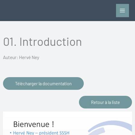
Aller
au
contenu
01. Introduction
Auteur: Hervé Ney
Télécharger la documentation
Retour à la liste