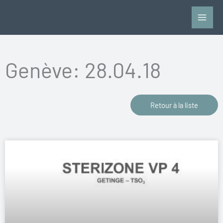
Aller
au
contenu
Genève: 28.04.18
Retour à la liste