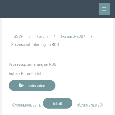
Zum
Inhalt
springen
SSSH
/
Forum
/
Forum 3-2007
/
Prozessoptimierung im RDG
Prozessoptimierung im RDG
Autor : Peter Christ
Herunterladen
Zurück
Näch
Inhalt
VORHERIGE SEITE
NÄCHSTE SEITE