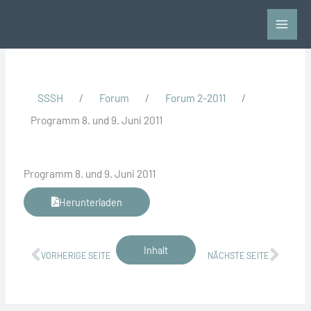
Zum
Inhalt
springen
SSSH
/
Forum
/
Forum 2-2011
/
Programm 8. und 9. Juni 2011
Programm 8. und 9. Juni 2011
Herunterladen
Zurück
Näch
Inhalt
VORHERIGE SEITE
NÄCHSTE SEITE