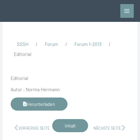
Zum
Inhalt
springen
SSSH
/
Forum
/
Forum 1-2013
/
Editorial
Editorial
Autor : Norma Hermann
Herunterladen
Zurück
Näch
Inhalt
VORHERIGE SEITE
NÄCHSTE SEITE