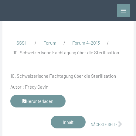
Zum
Inhalt
springen
SSSH
/
Forum
/
Forum 4-2013
/
10. Schweizerische Fachtagung über die Sterilisation
10. Schweizerische Fachtagung über die Sterilisation
Autor : Frédy Cavin
Herunterladen
Näch
Inhalt
NÄCHSTE SEITE