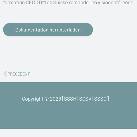
formation CFC TDM en Suisse romande | en visioconférence
Dokumentation herunterladen
Zurück
PRÉCÉDENT
Copyright © 2026 [SSSH | SGSV | SSSO]