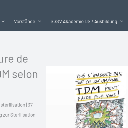
Vorstände
SGSV Akademie DS / Ausbildung
ure de
DM selon
érilisation | 37.
zur Sterilisation