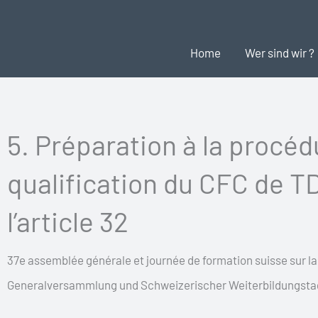
Zum
Inhalt
Home
Wer sind wir ?
springen
5. Préparation à la procéd
qualification du CFC de T
l’article 32
37e assemblée générale et journée de formation suisse sur la st
Generalversammlung und Schweizerischer Weiterbildungstag 