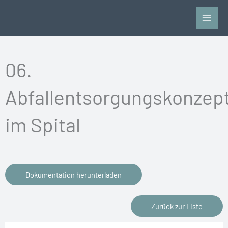
Zum
Inhalt
springen
06.
Abfallentsorgungskonzep
im Spital
Dokumentation herunterladen
Zurück zur Liste