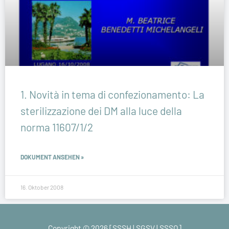
1. Novità in tema di confezionamento: La
sterilizzazione dei DM alla luce della
norma 11607/1/2
DOKUMENT ANSEHEN »
16. Oktober 2008
Copyright © 2026 [SSSH | SGSV | SSSO]