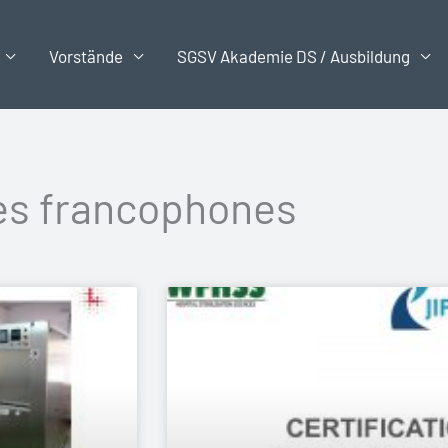
Vorstände
SGSV Akademie DS / Ausbildung
es francophones
Seite
Seite
Seite
Seite
Seite