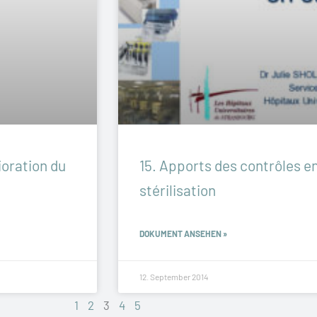
ioration du
15. Apports des contrôles e
stérilisation
DOKUMENT ANSEHEN »
12. September 2014
1
2
3
4
5